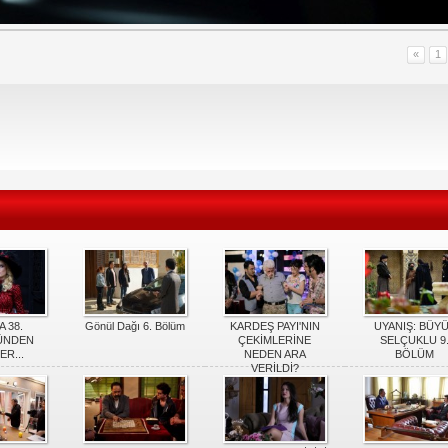
«
1
A 38.
Gönül Dağı 6. Bölüm
KARDEŞ PAYI'NIN
UYANIŞ: BÜY
ÜNDEN
ÇEKİMLERİNE
SELÇUKLU 9
ER...
NEDEN ARA
BÖLÜM
VERİLDİ?