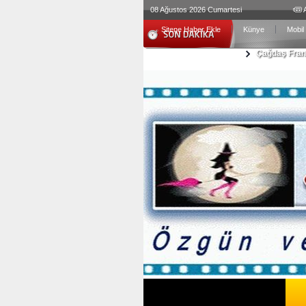
08 Ağustos 2026 Cumartesi
Sitene Haber Ekle
Künye
Mobil
Çağdaş Frans
Salt'ın 2026 
Şifa Köyü’nd
Ege Bölgesi 
Bir Kadın. İk
Jüri Başkanı
15. HANGİ 
5. SİNEMADA
GENÇLERİN 
ÖLÜME KOŞA