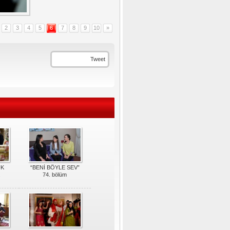
2
3
4
5
6
7
8
9
10
»
Tweet
ÜK
“BENİ BÖYLE SEV”
.
74. bölüm