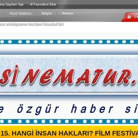
Ana Sayfam Yap
Favorilere Ekle
Yazar Kadrosu
İletişim
Reklam
ız edebiyatının öncüleri İstanbul'da!
Yılı Bahar Programları
en Çocuklara Sağlıklı Beslenmeyi Sevdiren Yeni Kitap Serisi!
Kasım ayında ihracatta kan kaybetti
i Hayat. Ölümcül Bir Gerçek...
 Derviş Zaim!
İNSAN HAKLARI? FİLM FESTİVALİ BAŞLIYOR
 FİLM FESTİVALİ BAŞLIYOR!
HAYAL GÜCÜ STOP-MOTION İLE HAYAT BULDU
15. HANGİ İNSAN HAKLARI? FİLM FESTİV
N ADAM...