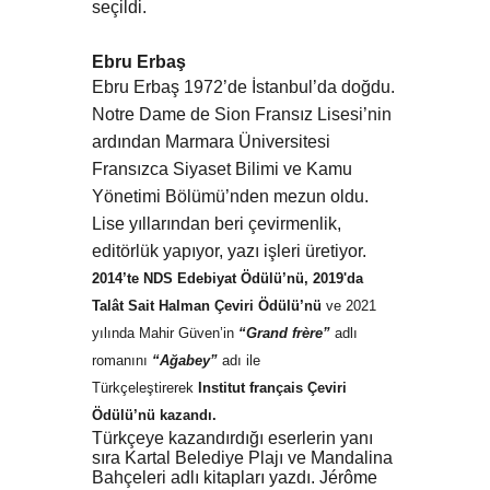
seçildi.
Ebru Erbaş
Ebru Erbaş 1972’de İstanbul’da doğdu.
Notre Dame de Sion Fransız Lisesi’nin
ardından Marmara Üniversitesi
Fransızca Siyaset Bilimi ve Kamu
Yönetimi Bölümü’nden mezun oldu.
Lise yıllarından beri çevirmenlik,
editörlük yapıyor, yazı işleri üretiyor.
2014’te NDS Edebiyat Ödülü’nü, 2019'da
Talât Sait Halman Çeviri Ödülü’nü
ve 2021
yılında Mahir Güven’in
“Grand frère”
adlı
romanını
“Ağabey”
adı ile
Türkçeleştirerek
Institut français Çeviri
Ödülü’nü kazandı.
Türkçeye kazandırdığı eserlerin yanı
sıra Kartal Belediye Plajı ve Mandalina
Bahçeleri adlı kitapları yazdı. Jérôme