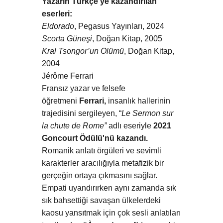
Yazarın Türkçe’ye kazandırılan
eserleri:
Eldorado
, Pegasus Yayınları, 2024
Scorta Güneşi
, Doğan Kitap, 2005
Kral Tsongor’un Ölümü
, Doğan Kitap,
2004
Jérôme Ferrari
Fransız yazar ve felsefe
öğretmeni
Ferrari,
insanlık hallerinin
trajedisini sergileyen, “
Le Sermon sur
la chute de Rome”
adlı eseriyle
2021
Goncourt Ödülü'nü kazandı.
Romanik anlatı örgüleri ve sevimli
karakterler aracılığıyla metafizik bir
gerçeğin ortaya çıkmasını sağlar.
Empati uyandırırken aynı zamanda sık
sık bahsettiği savaşan ülkelerdeki
kaosu yansıtmak için çok sesli anlatıları