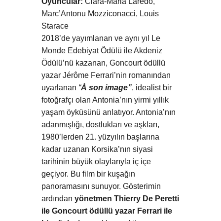
Oyuncular:
Clara-Maria Laredo,
Marc’Antonu Mozziconacci, Louis
Starace
2018’de yayımlanan ve aynı yıl Le
Monde Edebiyat Ödülü ile Akdeniz
Ödülü’nü kazanan, Goncourt ödüllü
yazar Jérôme Ferrari’nin romanından
uyarlanan
“
À son image”
, idealist bir
fotoğrafçı olan Antonia’nın yirmi yıllık
yaşam öyküsünü anlatıyor. Antonia’nın
adanmışlığı, dostlukları ve aşkları,
1980’lerden 21. yüzyılın başlarına
kadar uzanan Korsika’nın siyasi
tarihinin büyük olaylarıyla iç içe
geçiyor. Bu film bir kuşağın
panoramasını sunuyor. Gösterimin
ardından
yönetmen Thierry De Peretti
ile Goncourt ödüllü yazar Ferrari ile