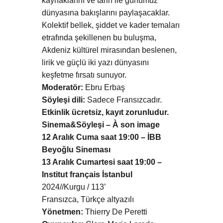
kaynaklarını ve tarih ile günümüz
dünyasına bakışlarını paylaşacaklar.
Kolektif bellek, şiddet ve kader temaları
etrafında şekillenen bu buluşma,
Akdeniz kültürel mirasından beslenen,
lirik ve güçlü iki yazı dünyasını
keşfetme fırsatı sunuyor.
Moderatör:
Ebru Erbaş
Söyleşi dili:
Sadece Fransızcadır.
Etkinlik ücretsiz, kayıt zorunludur.
Sinema&Söyleşi – À son image
12 Aralık Cuma saat 19:00 – İBB
Beyoğlu Sineması
13 Aralık Cumartesi saat 19:00 –
Institut français İstanbul
2024//Kurgu / 113’
Fransızca, Türkçe altyazılı
Yönetmen:
Thierry De Peretti