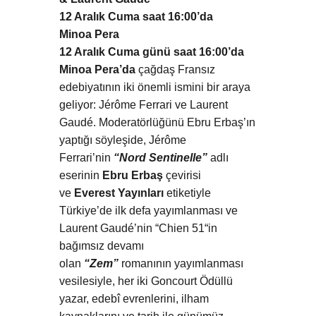
12 Aralık Cuma saat 16:00’da
Minoa Pera
12 Aralık Cuma günü saat 16:00’da
Minoa Pera’da
çağdaş Fransız
edebiyatının iki önemli ismini bir araya
geliyor: Jérôme Ferrari ve Laurent
Gaudé. Moderatörlüğünü Ebru Erbaş’ın
yaptığı söyleşide, Jérôme
Ferrari’nin
“Nord Sentinelle”
adlı
eserinin
Ebru Erbaş
çevirisi
ve
Everest Yayınları
etiketiyle
Türkiye’de ilk defa yayımlanması ve
Laurent Gaudé’nin “Chien 51“in
bağımsız devamı
olan
“Zem”
romanının yayımlanması
vesilesiyle, her iki Goncourt Ödüllü
yazar, edebî evrenlerini, ilham