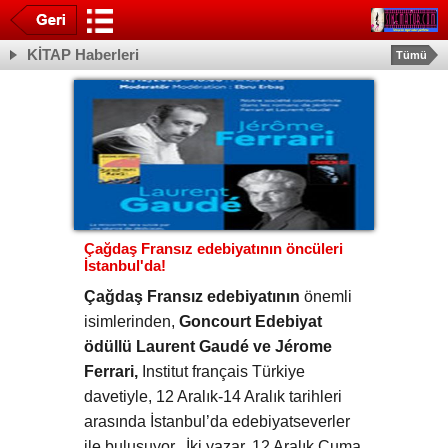
KİTAP Haberleri
Tümü
Çağdaş Fransız edebiyatının öncüleri
İstanbul'da!
Çağdaş Fransız edebiyatının
önemli
isimlerinden,
Goncourt Edebiyat
ödüllü Laurent Gaudé ve Jérome
Ferrari,
Institut français Türkiye
davetiyle, 12 Aralık-14 Aralık tarihleri
arasında İstanbul’da edebiyatseverler
ile buluşuyor. İki yazar, 12 Aralık Cuma