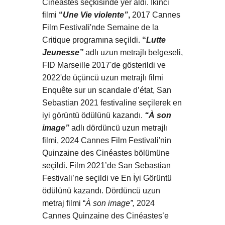
Cinéastes seçkisinde yer aldı. İkinci
filmi
“
Une Vie violente”
,
2017 Cannes
Film Festivali'nde Semaine de la
Critique programına seçildi.
“
Lutte
Jeunesse”
adlı uzun metrajlı belgeseli,
FID Marseille 2017'de gösterildi ve
2022'de üçüncü uzun metrajlı filmi
Enquête sur un scandale d’état, San
Sebastian 2021 festivaline seçilerek en
iyi görüntü ödülünü kazandı.
“À son
image”
adlı dördüncü uzun metrajlı
filmi, 2024 Cannes Film Festivali'nin
Quinzaine des Cinéastes bölümüne
seçildi. Film 2021’de San Sebastian
Festivali’ne seçildi ve En İyi Görüntü
ödülünü kazandı. Dördüncü uzun
metraj filmi “
À son image”,
2024
Cannes Quinzaine des Cinéastes’e