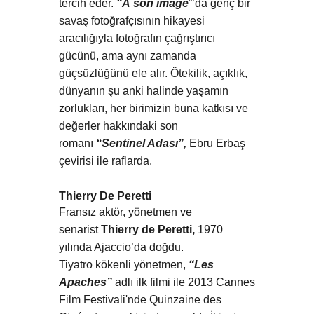
tercih eder.
“À son image
”’da genç bir
savaş fotoğrafçısının hikayesi
aracılığıyla fotoğrafın çağrıştırıcı
gücünü, ama aynı zamanda
güçsüzlüğünü ele alır. Ötekilik, açıklık,
dünyanın şu anki halinde yaşamın
zorlukları, her birimizin buna katkısı ve
değerler hakkındaki son
romanı
“Sentinel Adası”,
Ebru Erbaş
çevirisi ile raflarda.
Thierry De Peretti
Fransız aktör, yönetmen ve
senarist
Thierry de Peretti,
1970
yılında Ajaccio’da doğdu.
Tiyatro kökenli yönetmen,
“Les
Apaches”
adlı ilk filmi ile 2013 Cannes
Film Festivali'nde Quinzaine des