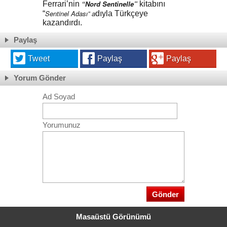
“Nord Sentinelle”
Ferrari’nin
kitabını
Sentinel Adası” a
“
dıyla Türkçeye
kazandırdı.
Paylaş
Tweet
Paylaş
Paylaş
Yorum Gönder
Ad Soyad
Yorumunuz
Masaüstü Görünümü