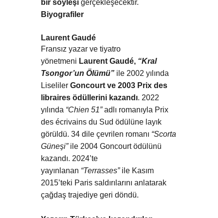
bir söyleşi
gerçekleşecektir.
Biyografiler
Laurent Gaudé
Fransız yazar ve tiyatro
yönetmeni
Laurent Gaudé,
“Kral
Tsongor’un Ölümü”
ile 2002 yılında
Liseliler
Goncourt ve 2003 Prix des
libraires ödüllerini kazandı
. 2022
yılında
“Chien 51”
adlı romanıyla Prix
des écrivains du Sud ödülüne layık
görüldü. 34 dile çevrilen romanı
“Scorta
Güneşi”
ile 2004 Goncourt ödülünü
kazandı. 2024’te
yayınlanan
“Terrasses”
ile Kasım
2015’teki Paris saldırılarını anlatarak
çağdaş trajediye geri döndü.