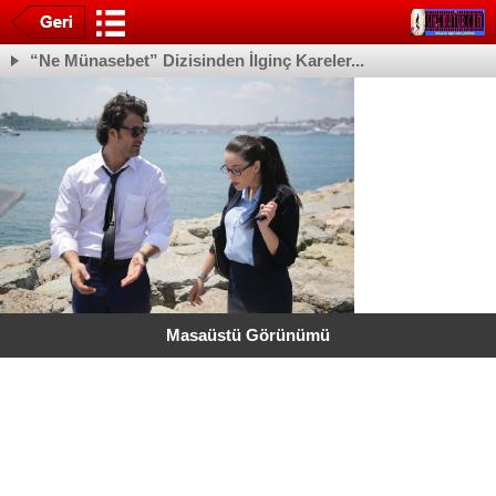
“Ne Münasebet” Dizisinden İlginç Kareler...
Masaüstü Görünümü