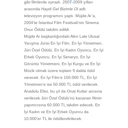
gibi filmlerde oynadı. 200
7-
2009 yılları
arasında
Haydi Gel Bizimle Ol
adlı
televizyon programını yaptı. Müjde Ar’a,
2004’te İstanbul Film Festivali’nin Sinema
Onur Ödülü takdim edildi.
Müjde Ar başkanlığındaki Altın Lale Ulusal
Yarışma Jürisi En İyi Film, En İyi Yönetmen,
Jüri Özel Ödülü, En İyi Kadın Oyuncu, En İyi
Erkek Oyuncu, En İyi Senaryo, En İyi
Görüntü Yönetmeni, En İyi Kurgu ve En İyi
Müzik olmak üzere toplam 9 dalda ödül
verecek. En İyi Film’e 150.000 TL, En İyi
Yönetmen’e ise 50.000 TL ödül verilecek.
Anadolu Efes, bu yıl da Onat Kutlar anısına
verilecek Jüri Özel Ödülü’nü kazanan filmin
yapımcısına 60.000 TL takdim edecek. En
İyi Kadın ve En İyi Erkek Oyuncu da
10.000'er TL ile ödüllendirilecek.