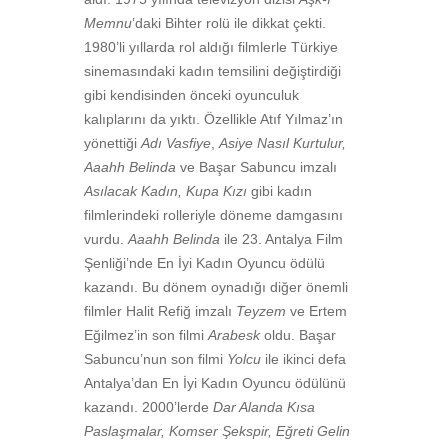
Memnu
’daki Bihter rolü ile dikkat çekti.
1980’li yıllarda rol aldığı filmlerle Türkiye
sinemasındaki kadın temsilini değiştirdiği
gibi kendisinden önceki oyunculuk
kalıplarını da yıktı. Özellikle Atıf Yılmaz’ın
yönettiği
Adı Vasfiye
,
Asiye Nasıl Kurtulur,
Aaahh Belinda
ve Başar Sabuncu imzalı
Asılacak Kadın, Kupa Kızı
gibi kadın
filmlerindeki rolleriyle döneme damgasını
vurdu.
Aaahh Belinda
ile 23. Antalya Film
Şenliği’nde En İyi Kadın Oyuncu ödülü
kazandı. Bu dönem oynadığı diğer önemli
filmler Halit Refiğ imzalı
Teyzem
ve Ertem
Eğilmez’in son filmi
Arabesk
oldu. Başar
Sabuncu’nun son filmi
Yolcu
ile ikinci defa
Antalya’dan En İyi Kadın Oyuncu ödülünü
kazandı. 2000’lerde
Dar Alanda Kısa
Paslaşmalar, Komser Şekspir, Eğreti Gelin