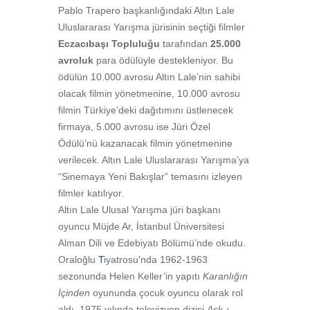
Pablo Trapero başkanlığındaki Altın Lale
Uluslararası Yarışma jürisinin seçtiği filmler
Eczacıbaşı Topluluğu
tarafından
25.000
avroluk
para ödülüyle destekleniyor. Bu
ödülün 10.000 avrosu Altın Lale’nin sahibi
olacak filmin yönetmenine, 10.000 avrosu
filmin Türkiye’deki dağıtımını üstlenecek
firmaya, 5.000 avrosu ise Jüri Özel
Ödülü’nü kazanacak filmin yönetmenine
verilecek.
Altın Lale Uluslararası Yarışma’ya
“Sinemaya Yeni Bakışlar” temasını izleyen
filmler katılıyor.
Altın Lale Ulusal Yarışma jüri başkanı
oyuncu Müjde Ar, İstanbul Üniversitesi
Alman Dili ve Edebiyatı Bölümü’nde okudu.
Oraloğlu
T
iyatrosu
’
nda 1962-1963
sezonunda Helen Keller’in yapıtı
Karanlığın
İçinden
oyununda çocuk oyuncu olarak rol
aldı. 1975 yılında televizyon dizisi
Aşk-ı