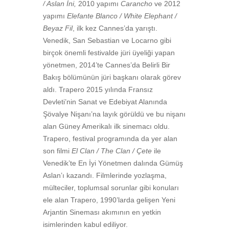
/ Aslan İni,
2010 yapımı
Carancho
ve 2012
yapımı
Elefante Blanco / White Elephant /
Beyaz Fil
, ilk kez Cannes’da yarıştı.
Venedik, San Sebastian ve Locarno gibi
birçok önemli festivalde jüri üyeliği yapan
yönetmen, 2014’te Cannes’da Belirli Bir
Bakış bölümünün jüri başkanı olarak görev
aldı. Trapero 2015 yılında Fransız
Devleti’nin Sanat ve Edebiyat Alanında
Şövalye Nişanı’na layık görüldü ve bu nişanı
alan Güney Amerikalı ilk sinemacı oldu.
Trapero, festival programında da yer alan
son filmi
El Clan / The Clan / Çete
ile
Venedik’te En İyi Yönetmen dalında Gümüş
Aslan’ı kazandı. Filmlerinde yozlaşma,
mülteciler, toplumsal sorunlar gibi konuları
ele alan Trapero, 1990’larda gelişen Yeni
Arjantin Sineması akımının en yetkin
isimlerinden kabul ediliyor.