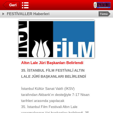
FESTİVALLER Haberleri
Tümü
Altın Lale Jüri Başkanları Belirlendi
35. İSTANBUL FİLM FESTİVALİ ALTIN
LALE JÜRİ BAŞKANLARI BELİRLENDİ
İstanbul Kültür Sanat Vakfı (İKSV)
tarafından Akbank’ın desteğiyle 7-17 Nisan
tarihleri arasında yapılacak
35. İstanbul Film Festivali Altın Lale
yarışmalarının jüri başkanları belirlendi. 35.