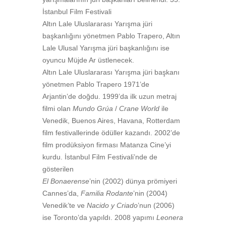
İstanbul Film Festivali
Altın Lale Uluslararası Yarışma jüri
başkanlığını yönetmen Pablo Trapero, Altın
Lale Ulusal Yarışma jüri başkanlığını ise
oyuncu Müjde Ar üstlenecek.
Altın Lale Uluslararası Yarışma jüri başkanı
yönetmen
Pablo Trapero 1971’de
Arjantin’de doğdu. 1999’da ilk uzun metraj
filmi olan
Mundo Grúa
/
Crane World
ile
Venedik, Buenos Aires, Havana, Rotterdam
film festivallerinde ödüller kazandı. 2002’de
film prodüksiyon firması Matanza Cine’yi
kurdu. İstanbul Film Festivali’nde de
gösterilen
El Bonaerense
’nin (2002) dünya prömiyeri
Cannes’da,
Familia Rodante
’nin (2004)
Venedik’te ve
Nacido y Criado
’nun (2006)
ise Toronto’da yapıldı. 2008 yapımı
Leonera